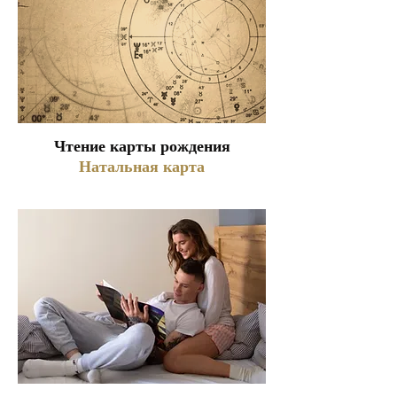
и звезд в момент рождения
клиента, чтобы выявить его
сильные стороны, потенциал и
возможные сложности.
Астрология в Astro помогает
клиентам лучше понять себя,
принять осознанные решения в
Чтение карты рождения
карьере, личных отношениях и
Натальная карта
здоровье, а также подготовиться
к предстоящим изменениям,
обеспечивая поддержку и
ясность на жизненном пути.