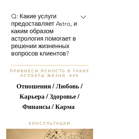
Q: Какие услуги
предоставляет Astro, и
каким образом
астрология помогает в
решении жизненных
вопросов клиентов?
A: Astro предлагает
ПРИВНЕСИ ЯСНОСТЬ В ТАКИЕ
профессиональные
АСПЕКТЫ ЖИЗНИ, КАК
астрологические консультации,
Отношения / Любовь /
включая составление натальных
Карьера / Здоровье /
карт, прогнозирование важных
событий жизни и
Финансы / Карма
индивидуальные рекомендации
на основе астрологических
КОНСУЛЬТАЦИИ
данных. Наши эксперты
анализируют положение планет