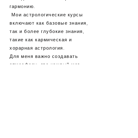
гармонию.
Мои астрологические курсы
включают как базовые знания,
так и более глубокие знания,
такие как кармическая и
хорарная астрология.
Для меня важно создавать
атмосферу, где каждый мог
открыть для себя свою
собственную звёздную
историю.
ОТЗЫВЫ КЛИЕНТОВ
“Я вам очень